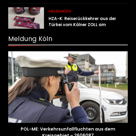
der Feuerwehr Wampersdorf in
Österreich
MELDUNGEN
HZA-K: Reiserückkehrer aus der
Türkei vom Kölner ZOLL am
Flughafen mit fast acht Kilogramm
Potenzhonig erwischt / Gefährlicher
Meldung Köln
Trend hält an
POL-ME: Verkehrsunfallfluchten aus dem
Kreisgebiet – 2606087