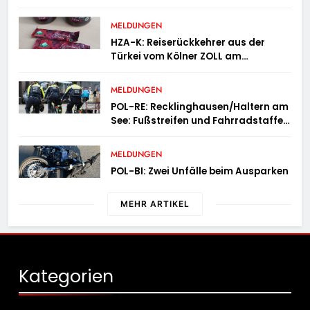
der Feuerwehr Wampersdorf in
Österreich
MELDUNGEN
HZA-K: Reiserückkehrer aus der
Türkei vom Kölner ZOLL am
Flughafen mit fast acht Kilogramm
Potenzhonig erwischt / Gefährlicher
MELDUNGEN
Trend hält an
POL-RE: Recklinghausen/Haltern am
See: Fußstreifen und Fahrradstaffel
zeigen Präsenz
MELDUNGEN
POL-BI: Zwei Unfälle beim Ausparken
MEHR ARTIKEL
Kategorien