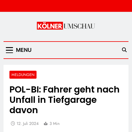
Skip
to
content
Kölner Umschau
MENU
MELDUNGEN
POL-BI: Fahrer geht nach
Unfall in Tiefgarage
davon
12. Juli 2024
3 Min