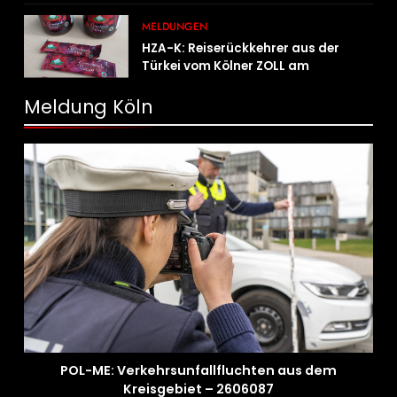
Österreich
MELDUNGEN
HZA-K: Reiserückkehrer aus der
Türkei vom Kölner ZOLL am
Flughafen mit fast acht Kilogramm
Potenzhonig erwischt / Gefährlicher
Meldung Köln
Trend hält an
POL-ME: Verkehrsunfallfluchten aus dem
Kreisgebiet – 2606087