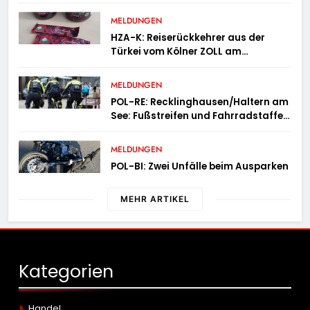
der Feuerwehr Wampersdorf in
Österreich
MELDUNGEN
HZA-K: Reiserückkehrer aus der
Türkei vom Kölner ZOLL am
Flughafen mit fast acht Kilogramm
Potenzhonig erwischt / Gefährlicher
MELDUNGEN
Trend hält an
POL-RE: Recklinghausen/Haltern am
See: Fußstreifen und Fahrradstaffel
zeigen Präsenz
MELDUNGEN
POL-BI: Zwei Unfälle beim Ausparken
MEHR ARTIKEL
Kategorien
Handel