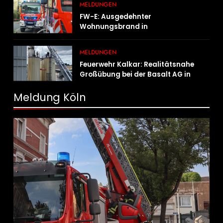
MELDUNGEN
FW-E: Ausgedehnter
Wohnungsbrand in
Mehrfamilienhaus – 13 Personen
müssen untergebracht werden
MELDUNGEN
Feuerwehr Kalkar: Realitätsnahe
Großübung bei der Basalt AG in
Kalkar fordert zahlreiche
Einsatzkräfte
Meldung Köln