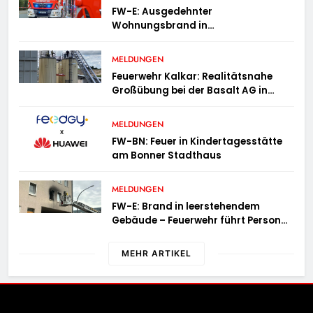
FW-E: Ausgedehnter
Wohnungsbrand in
Mehrfamilienhaus – 13 Personen
müssen untergebracht werden
MELDUNGEN
Feuerwehr Kalkar: Realitätsnahe
Großübung bei der Basalt AG in
Kalkar fordert zahlreiche
Einsatzkräfte
MELDUNGEN
FW-BN: Feuer in Kindertagesstätte
am Bonner Stadthaus
MELDUNGEN
FW-E: Brand in leerstehendem
Gebäude – Feuerwehr führt Person
ins Freie
MEHR ARTIKEL