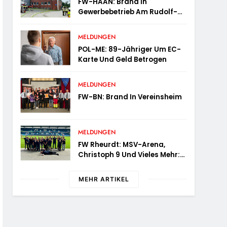
FW-HAAN: Brand In
Gewerbebetrieb Am Rudolf-
Harbig-Weg – Schnelle
Brandbekämpfung Verhindert
MELDUNGEN
Ausbreitung
POL-ME: 89-Jähriger Um EC-
Karte Und Geld Betrogen
MELDUNGEN
FW-BN: Brand In Vereinsheim
MELDUNGEN
FW Rheurdt: MSV-Arena,
Christoph 9 Und Vieles Mehr:
Wochenendausflug Der
Jugendfeuerwehr
MEHR ARTIKEL
Schaephuysen