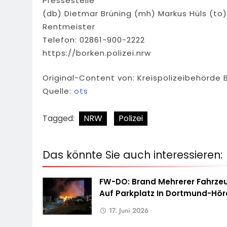
Pressestelle
(db) Dietmar Brüning (mh) Markus Hüls (to)
Rentmeister
Telefon: 02861-900-2222
https://borken.polizei.nrw
Original-Content von: Kreispolizeibehörde 
Quelle:
ots
Tagged:
NRW
Polizei
Das könnte Sie auch interessieren:
FW-DO: Brand Mehrerer Fahrze
Auf Parkplatz In Dortmund-Hö
17. Juni 2026