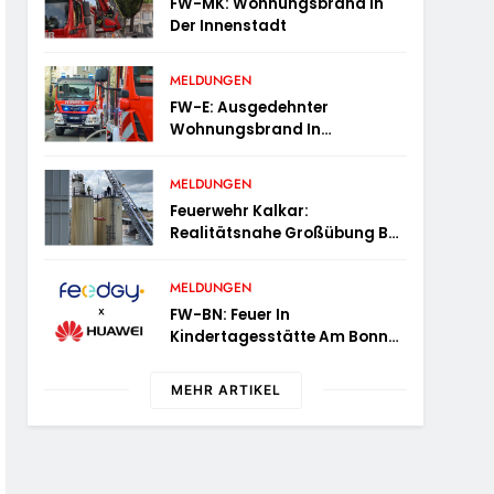
FW-MK: Wohnungsbrand In
Der Innenstadt
MELDUNGEN
FW-E: Ausgedehnter
Wohnungsbrand In
Mehrfamilienhaus – 13
Personen Müssen
MELDUNGEN
Untergebracht Werden
Feuerwehr Kalkar:
Realitätsnahe Großübung Bei
Der Basalt AG In Kalkar
Fordert Zahlreiche
MELDUNGEN
Einsatzkräfte
FW-BN: Feuer In
Kindertagesstätte Am Bonner
Stadthaus
MEHR ARTIKEL