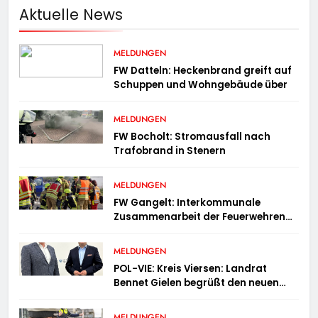
Aktuelle News
MELDUNGEN
FW Datteln: Heckenbrand greift auf
Schuppen und Wohngebäude über
MELDUNGEN
FW Bocholt: Stromausfall nach
Trafobrand in Stenern
MELDUNGEN
FW Gangelt: Interkommunale
Zusammenarbeit der Feuerwehren
der Gemeinden Selfkant und
Gangelt
MELDUNGEN
POL-VIE: Kreis Viersen: Landrat
Bennet Gielen begrüßt den neuen
Leiter der Kriminalpolizei
MELDUNGEN