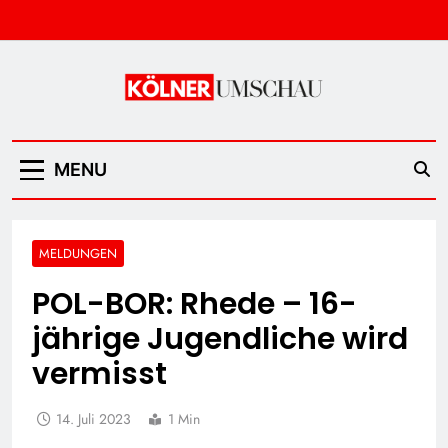
Skip
to
content
Kölner Umschau
MENU
MELDUNGEN
POL-BOR: Rhede – 16-
jährige Jugendliche wird
vermisst
14. Juli 2023
1 Min