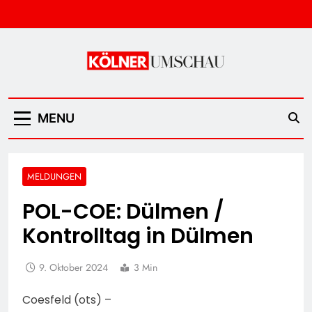
Skip
to
content
Kölner Umschau
MENU
MELDUNGEN
POL-COE: Dülmen /
Kontrolltag in Dülmen
9. Oktober 2024
3 Min
Coesfeld (ots) –