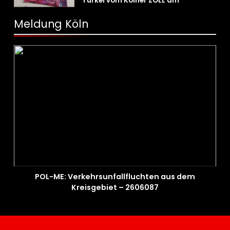
Türkei vom Kölner ZOLL am
Flughafen mit fast acht Kilogramm
Potenzhonig erwischt / Gefährlicher
Meldung Köln
Trend hält an
POL-ME: Verkehrsunfallfluchten aus dem
Kreisgebiet – 2606087