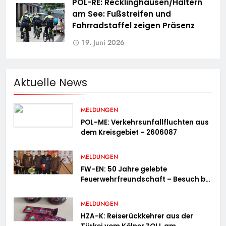
POL-RE: Recklinghausen/Haltern
am See: Fußstreifen und
Fahrradstaffel zeigen Präsenz
19. Juni 2026
Aktuelle News
MELDUNGEN
POL-ME: Verkehrsunfallfluchten aus
dem Kreisgebiet – 2606087
MELDUNGEN
FW-EN: 50 Jahre gelebte
Feuerwehrfreundschaft – Besuch bei
der Feuerwehr Wampersdorf in
Österreich
MELDUNGEN
HZA-K: Reiserückkehrer aus der