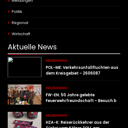
Meldungen
Politik
Regional
Wirtschaft
Aktuelle
News
MELDUNGEN
POL-ME: Verkehrsunfallfluchten aus
dem Kreisgebiet – 2606087
MELDUNGEN
FW-EN: 50 Jahre gelebte
Feuerwehrfreundschaft – Besuch bei
der Feuerwehr Wampersdorf in
Österreich
MELDUNGEN
HZA-K: Reiserückkehrer aus der