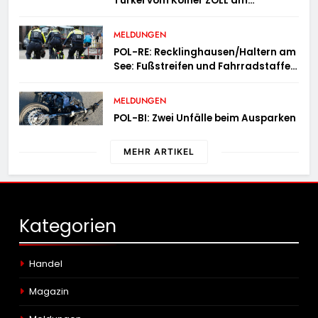
Türkei vom Kölner ZOLL am
Flughafen mit fast acht Kilogramm
Potenzhonig erwischt / Gefährlicher
MELDUNGEN
Trend hält an
POL-RE: Recklinghausen/Haltern am
See: Fußstreifen und Fahrradstaffel
zeigen Präsenz
MELDUNGEN
POL-BI: Zwei Unfälle beim Ausparken
MEHR ARTIKEL
Kategorien
Handel
Magazin