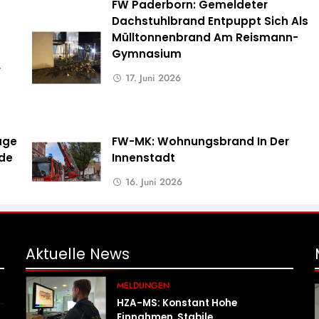
FW Paderborn: Gemeldeter
Dachstuhlbrand Entpuppt Sich Als
Mülltonnenbrand Am Reismann-
Gymnasium
r
17. Juni 2026
uge
FW-MK: Wohnungsbrand In Der
rde
Innenstadt
16. Juni 2026
Aktuelle
News
MELDUNGEN
HZA-MS: Konstant Hohe
Einnahmen, Stabile