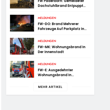
FW Paderborn: Gemeldeter
Für 2025 Bilanz
Dachstuhlbrand Entpuppt
Sich Als Mülltonnenbrand Am
Reismann-Gymnasium
MELDUNGEN
FW-DO: Brand Mehrerer
Fahrzeuge Auf Parkplatz In
Dortmund-Hörde
MELDUNGEN
FW-MK: Wohnungsbrand In
Der Innenstadt
MELDUNGEN
FW-E: Ausgedehnter
Wohnungsbrand In
Mehrfamilienhaus – 13
Personen Müssen
MEHR ARTIKEL
Untergebracht Werden