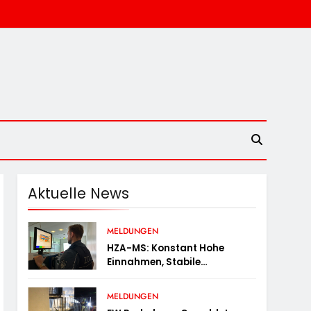
Aktuelle News
MELDUNGEN
HZA-MS: Konstant Hohe
Einnahmen, Stabile
Prüfungstätigkeiten Und Viel
Arbeit Mit E-Zigaretten /
MELDUNGEN
Hauptzollamt Münster Zieht