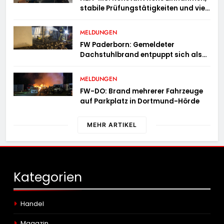
stabile Prüfungstätigkeiten und viel
Arbeit mit E-Zigaretten /
Hauptzollamt Münster zieht für 2025
MELDUNGEN
Bilanz
FW Paderborn: Gemeldeter
Dachstuhlbrand entpuppt sich als
Mülltonnenbrand am Reismann-
Gymnasium
MELDUNGEN
FW-DO: Brand mehrerer Fahrzeuge
auf Parkplatz in Dortmund-Hörde
MEHR ARTIKEL
Kategorien
Handel
Magazin