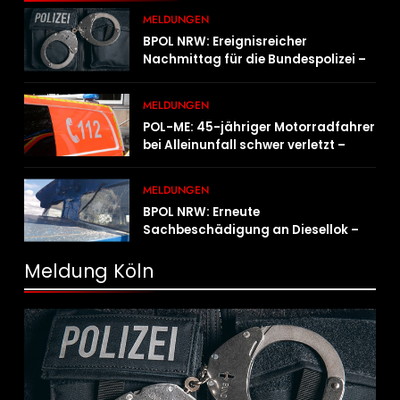
MELDUNGEN
BPOL NRW: Ereignisreicher
Nachmittag für die Bundespolizei –
innerhalb weniger Stunden gleich
zwei Haftbefehle vollstreckt
MELDUNGEN
POL-ME: 45-jähriger Motorradfahrer
bei Alleinunfall schwer verletzt –
2606078
MELDUNGEN
BPOL NRW: Erneute
Sachbeschädigung an Diesellok –
Bundespolizei sucht Zeugen
Meldung Köln