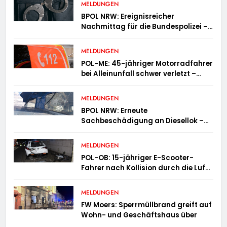
MELDUNGEN
BPOL NRW: Ereignisreicher
Nachmittag für die Bundespolizei –
innerhalb weniger Stunden gleich
zwei Haftbefehle vollstreckt
MELDUNGEN
POL-ME: 45-jähriger Motorradfahrer
bei Alleinunfall schwer verletzt –
2606078
MELDUNGEN
BPOL NRW: Erneute
Sachbeschädigung an Diesellok –
Bundespolizei sucht Zeugen
MELDUNGEN
POL-OB: 15-jähriger E-Scooter-
Fahrer nach Kollision durch die Luft
geschleudert – schwer verletzt
MELDUNGEN
FW Moers: Sperrmüllbrand greift auf
Wohn- und Geschäftshaus über