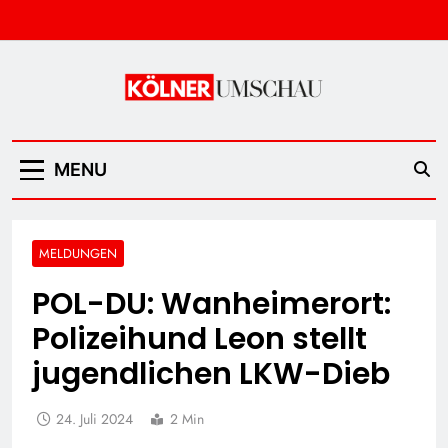
Skip
to
content
Kölner Umschau
MENU
MELDUNGEN
POL-DU: Wanheimerort:
Polizeihund Leon stellt
jugendlichen LKW-Dieb
24. Juli 2024
2 Min