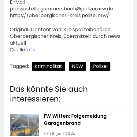
E-Mail:
pressestelle.gummersbach@polizei.nrw.de
https://oberbergischer-kreis.polizei.nrw/
Original-Content von: Kreispolizeibehörde
Oberbergischer Kreis, übermittelt durch news
aktuell
Quelle:
ots
Tagged:
Kriminalität
NRW
Polizei
Das könnte Sie auch
interessieren:
FW Witten: Folgemeldung
Garagenbrand
18. Juni 2026