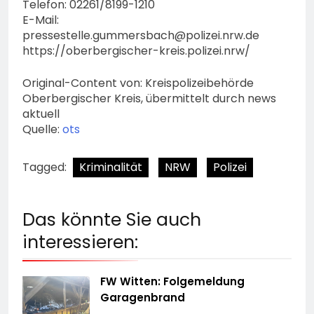
Telefon: 02261/8199-1210
E-Mail:
pressestelle.gummersbach@polizei.nrw.de
https://oberbergischer-kreis.polizei.nrw/
Original-Content von: Kreispolizeibehörde
Oberbergischer Kreis, übermittelt durch news
aktuell
Quelle:
ots
Tagged:
Kriminalität
NRW
Polizei
Das könnte Sie auch
interessieren:
FW Witten: Folgemeldung
Garagenbrand