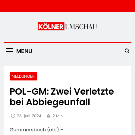
Skip
to
content
Kölner Umschau
MENU
MELDUNGEN
POL-GM: Zwei Verletzte
bei Abbiegeunfall
26. Juni 2024
2 Min
Gummersbach (ots) –