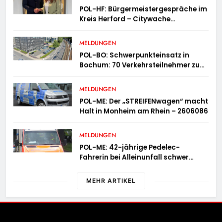
POL-HF: Bürgermeistergespräche im
Kreis Herford – Citywache
erfoglreiches Beispiel der
Zusammenarbeit in Herford
MELDUNGEN
POL-BO: Schwerpunkteinsatz in
Bochum: 70 Verkehrsteilnehmer zu
schnell unterwegs
MELDUNGEN
POL-ME: Der „STREIFENwagen“ macht
Halt in Monheim am Rhein – 2606086
MELDUNGEN
POL-ME: 42-jährige Pedelec-
Fahrerin bei Alleinunfall schwer
verletzt – 2606083
MEHR ARTIKEL