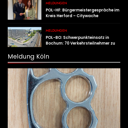
MELDUNGEN
POL-HF: Bürgermeistergespräche im
Kreis Herford – Citywache
erfoglreiches Beispiel der
Zusammenarbeit in Herford
MELDUNGEN
POL-BO: Schwerpunkteinsatz in
Bochum: 70 Verkehrsteilnehmer zu
schnell unterwegs
Meldung Köln