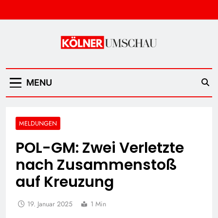
Skip
to
content
Kölner Umschau
MENU
MELDUNGEN
POL-GM: Zwei Verletzte
nach Zusammenstoß
auf Kreuzung
19. Januar 2025
1 Min