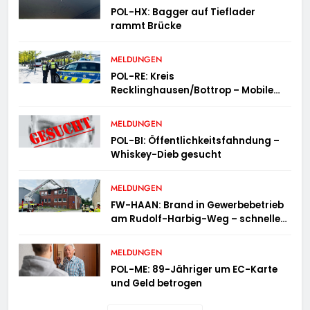
POL-HX: Bagger auf Tieflader
rammt Brücke
MELDUNGEN
POL-RE: Kreis
Recklinghausen/Bottrop – Mobile
Wache ist unterwegs –
„PräsenzPlus“
MELDUNGEN
POL-BI: Öffentlichkeitsfahndung –
Whiskey-Dieb gesucht
MELDUNGEN
FW-HAAN: Brand in Gewerbebetrieb
am Rudolf-Harbig-Weg – schnelle
Brandbekämpfung verhindert
Ausbreitung
MELDUNGEN
POL-ME: 89-Jähriger um EC-Karte
und Geld betrogen