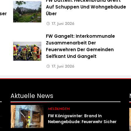
FW Datteln: Heckenbrand Greift
Auf Schuppen Und Wohngebäude
ser
Über
17. Juni 2026
FW Gangelt: Interkommunale
Zusammenarbeit Der
Feuerwehren Der Gemeinden
Selfkant Und Gangelt
17. Juni 2026
Aktuelle
News
MELDUNGEN
FW Königswinter: Brand In
Nebengebäude: Feuerwehr Sichert
Angrenzende Wohnhäuser