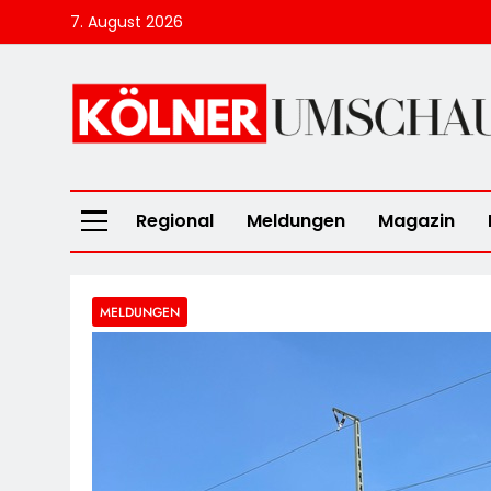
Skip
7. August 2026
to
content
Kölner Umscha
Regional
Meldungen
Magazin
MELDUNGEN