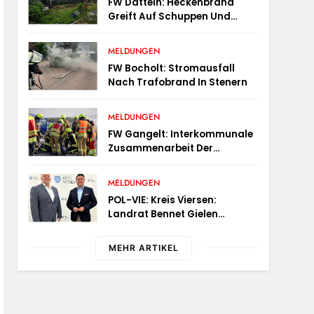
FW Datteln: Heckenbrand
Greift Auf Schuppen Und
Wohngebäude Über
MELDUNGEN
FW Bocholt: Stromausfall
Nach Trafobrand In Stenern
MELDUNGEN
FW Gangelt: Interkommunale
Zusammenarbeit Der
Feuerwehren Der Gemeinden
Selfkant Und Gangelt
MELDUNGEN
POL-VIE: Kreis Viersen:
Landrat Bennet Gielen
Begrüßt Den Neuen Leiter Der
Kriminalpolizei
MEHR ARTIKEL