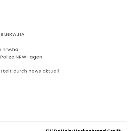
zei.NRW.HA
i.nrw.ha
pPolizeiNRWHagen
ttelt durch news aktuell