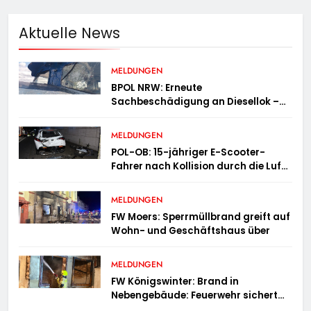
Aktuelle News
MELDUNGEN
BPOL NRW: Erneute
Sachbeschädigung an Diesellok –
Bundespolizei sucht Zeugen
MELDUNGEN
POL-OB: 15-jähriger E-Scooter-
Fahrer nach Kollision durch die Luft
geschleudert – schwer verletzt
MELDUNGEN
FW Moers: Sperrmüllbrand greift auf
Wohn- und Geschäftshaus über
MELDUNGEN
FW Königswinter: Brand in
Nebengebäude: Feuerwehr sichert
angrenzende Wohnhäuser