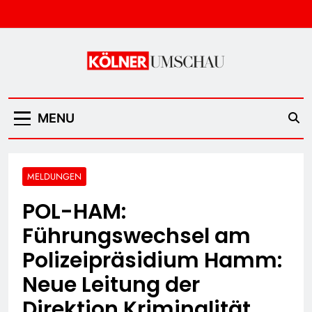
Skip
to
content
Kölner Umschau
MENU
MELDUNGEN
POL-HAM:
Führungswechsel am
Polizeipräsidium Hamm:
Neue Leitung der
Direktion Kriminalität