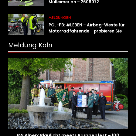
Mülleimer an – 2606072
MELDUNGEN
POL-PB: #LEBEN – Airbag-Weste für
Motorradfahrende – probieren Sie es
aus!
Meldung Köln
FW Alpen: Blaulicht meets Brunnenfest – 100