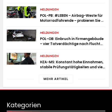
MELDUNGEN
POL-PB: #LEBEN – Airbag-Weste für
Motorradfahrende – probieren Sie es
aus!
MELDUNGEN
POL-OB: Einbruch in Firmengebäude
– vier Tatverdächtige nach Flucht
festgenommen
MELDUNGEN
HZA-MS: Konstant hohe Einnahmen,
stabile Prüfungstätigkeiten und viel
Arbeit mit E-Zigaretten /
Hauptzollamt Münster zieht für 2025
MEHR ARTIKEL
Bilanz
Kategorien