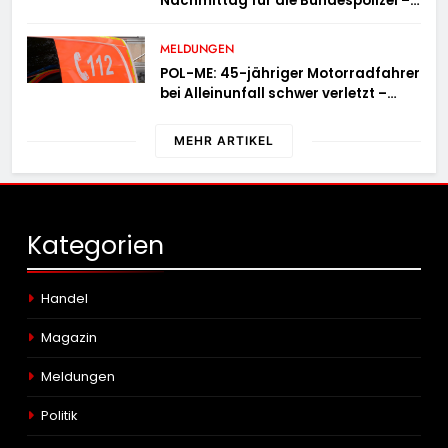
Nachmittag für die Bundespolizei –
innerhalb weniger Stunden gleich
zwei Haftbefehle vollstreckt
MELDUNGEN
POL-ME: 45-jähriger Motorradfahrer
bei Alleinunfall schwer verletzt –
2606078
MEHR ARTIKEL
Kategorien
Handel
Magazin
Meldungen
Politik