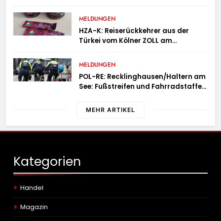
der Feuerwehr Wampersdorf in
Österreich
MELDUNGEN
HZA-K: Reiserückkehrer aus der
Türkei vom Kölner ZOLL am
Flughafen mit fast acht Kilogramm
Potenzhonig erwischt / Gefährlicher
MELDUNGEN
Trend hält an
POL-RE: Recklinghausen/Haltern am
See: Fußstreifen und Fahrradstaffel
zeigen Präsenz
MEHR ARTIKEL
Kategorien
Handel
Magazin