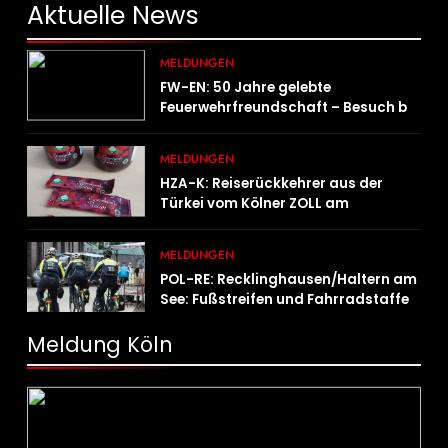
Aktuelle
News
MELDUNGEN
FW-EN: 50 Jahre gelebte
Feuerwehrfreundschaft – Besuch bei
der Feuerwehr Wampersdorf in
Österreich
MELDUNGEN
HZA-K: Reiserückkehrer aus der
Türkei vom Kölner ZOLL am
Flughafen mit fast acht Kilogramm
Potenzhonig erwischt / Gefährlicher
MELDUNGEN
Trend hält an
POL-RE: Recklinghausen/Haltern am
See: Fußstreifen und Fahrradstaffel
zeigen Präsenz
Meldung Köln