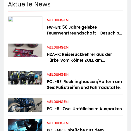
Aktuelle News
MELDUNGEN
FW-EN: 50 Jahre gelebte
Feuerwehrfreundschaft – Besuch bei
der Feuerwehr Wampersdorf in
Österreich
MELDUNGEN
HZA-K: Reiserückkehrer aus der
Türkei vom Kölner ZOLL am
Flughafen mit fast acht Kilogramm
Potenzhonig erwischt / Gefährlicher
MELDUNGEN
Trend hält an
POL-RE: Recklinghausen/Haltern am
See: Fußstreifen und Fahrradstaffel
zeigen Präsenz
MELDUNGEN
POL-BI: Zwei Unfälle beim Ausparken
MELDUNGEN
POL-ME: Einbrüche aus dem