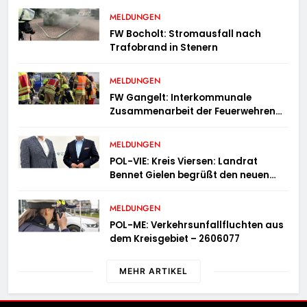
MELDUNGEN
FW Bocholt: Stromausfall nach
Trafobrand in Stenern
MELDUNGEN
FW Gangelt: Interkommunale
Zusammenarbeit der Feuerwehren
der Gemeinden Selfkant und
Gangelt
MELDUNGEN
POL-VIE: Kreis Viersen: Landrat
Bennet Gielen begrüßt den neuen
Leiter der Kriminalpolizei
MELDUNGEN
POL-ME: Verkehrsunfallfluchten aus
dem Kreisgebiet – 2606077
MEHR ARTIKEL