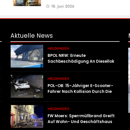
18. Juni 2026
Aktuelle
News
MELDUNGEN
BPOL NRW: Erneute
Sachbeschädigung An Diesellok –
Bundespolizei Sucht Zeugen
MELDUNGEN
POL-OB: 15-Jähriger E-Scooter-
Fahrer Nach Kollision Durch Die
Luft Geschleudert – Schwer
Verletzt
MELDUNGEN
FW Moers: Sperrmüllbrand Greift
Auf Wohn- Und Geschäftshaus
Über