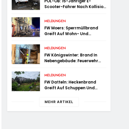
POL-OB: 15-Jähriger E-
Scooter-Fahrer Nach Kollision
Durch Die Luft Geschleudert –
Schwer Verletzt
MELDUNGEN
FW Moers: Sperrmüllbrand
Greift Auf Wohn- Und
Geschäftshaus Über
MELDUNGEN
FW Königswinter: Brand In
Nebengebäude: Feuerwehr
Sichert Angrenzende
Wohnhäuser
MELDUNGEN
FW Datteln: Heckenbrand
Greift Auf Schuppen Und
Wohngebäude Über
MEHR ARTIKEL