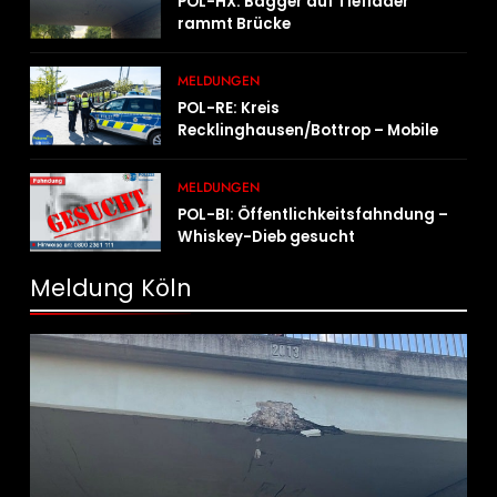
POL-HX: Bagger auf Tieflader
rammt Brücke
MELDUNGEN
POL-RE: Kreis
Recklinghausen/Bottrop – Mobile
Wache ist unterwegs –
„PräsenzPlus“
MELDUNGEN
POL-BI: Öffentlichkeitsfahndung –
Whiskey-Dieb gesucht
Meldung Köln