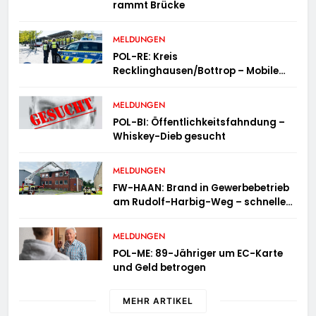
rammt Brücke
MELDUNGEN
POL-RE: Kreis
Recklinghausen/Bottrop – Mobile
Wache ist unterwegs –
„PräsenzPlus“
MELDUNGEN
POL-BI: Öffentlichkeitsfahndung –
Whiskey-Dieb gesucht
MELDUNGEN
FW-HAAN: Brand in Gewerbebetrieb
am Rudolf-Harbig-Weg – schnelle
Brandbekämpfung verhindert
Ausbreitung
MELDUNGEN
POL-ME: 89-Jähriger um EC-Karte
und Geld betrogen
MEHR ARTIKEL