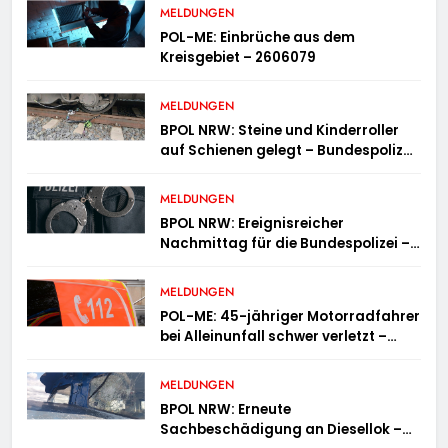
MELDUNGEN
POL-ME: Einbrüche aus dem
Kreisgebiet – 2606079
MELDUNGEN
BPOL NRW: Steine und Kinderroller
auf Schienen gelegt – Bundespolizei
ermittelt und warnt
MELDUNGEN
BPOL NRW: Ereignisreicher
Nachmittag für die Bundespolizei –
innerhalb weniger Stunden gleich
zwei Haftbefehle vollstreckt
MELDUNGEN
POL-ME: 45-jähriger Motorradfahrer
bei Alleinunfall schwer verletzt –
2606078
MELDUNGEN
BPOL NRW: Erneute
Sachbeschädigung an Diesellok –