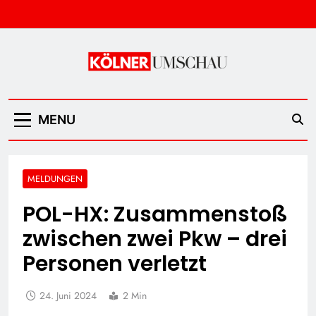
Skip
to
content
Kölner Umschau
MENU
MELDUNGEN
POL-HX: Zusammenstoß
zwischen zwei Pkw – drei
Personen verletzt
24. Juni 2024
2 Min