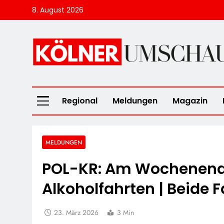
Skip
8. August 2026
to
content
Kölner Umscha
Regional
Meldungen
Magazin
MELDUNGEN
POL-KR: Am Wochenende
Alkoholfahrten | Beide F
23. März 2026
3 Min