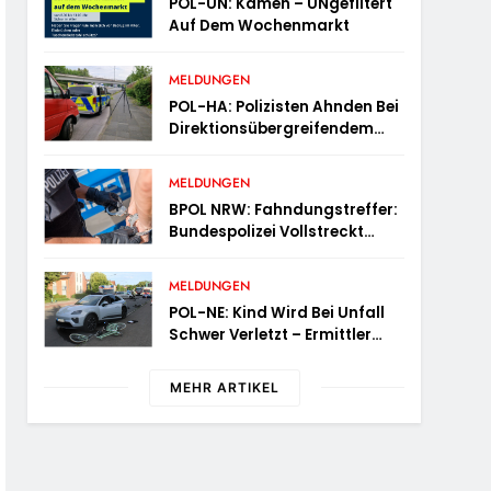
POL-UN: Kamen – UNgefiltert
Auf Dem Wochenmarkt
MELDUNGEN
POL-HA: Polizisten Ahnden Bei
Direktionsübergreifendem
Kontrolleinsatz Diverse
Verstöße
MELDUNGEN
BPOL NRW: Fahndungstreffer:
Bundespolizei Vollstreckt
Haftbefehle
MELDUNGEN
POL-NE: Kind Wird Bei Unfall
Schwer Verletzt – Ermittler
Suchen Zeugen
MEHR ARTIKEL