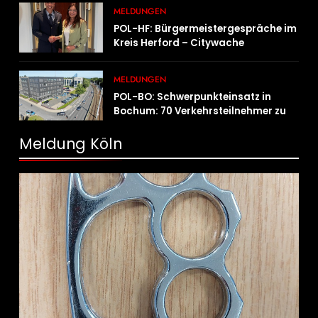
MELDUNGEN
POL-HF: Bürgermeistergespräche im
Kreis Herford – Citywache
erfoglreiches Beispiel der
Zusammenarbeit in Herford
MELDUNGEN
POL-BO: Schwerpunkteinsatz in
Bochum: 70 Verkehrsteilnehmer zu
schnell unterwegs
Meldung Köln