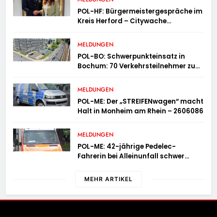
POL-HF: Bürgermeistergespräche im
Kreis Herford – Citywache
erfoglreiches Beispiel der
Zusammenarbeit in Herford
MELDUNGEN
POL-BO: Schwerpunkteinsatz in
Bochum: 70 Verkehrsteilnehmer zu
schnell unterwegs
MELDUNGEN
POL-ME: Der „STREIFENwagen“ macht
Halt in Monheim am Rhein – 2606086
MELDUNGEN
POL-ME: 42-jährige Pedelec-
Fahrerin bei Alleinunfall schwer
verletzt – 2606083
MEHR ARTIKEL