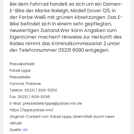
Bei dem Fahrrad handelt es sich um ein Damen-
E-Bike der Marke Raleigh, Modell Dover 125, in
der Farbe Weiß mit grünen Absetzungen. Das E-
Bike befindet sich in einem sehr gepflegten,
neuwertigen Zustand.Wer kann Angaben zum
Eigentümer machen? Hinweise zur Herkunft des
Rades nimmt das Kriminalkommissariat 2 unter
der Telefonnummer 05231 6090 entgegen.
Pressekontakt:
Polizei Lippe
Pressestelle
Yannick Thelaner
Telefon: 05231 / 609-5050
Fax: 05231 / 609-5095
E-Mail:
pressestelle.lippe@polizei.nrw.de
https://lippe.polizei.nrw/
Original-Content von: Polizei Lippe, übermittelt durch news
aktuell
Quelle:
ots