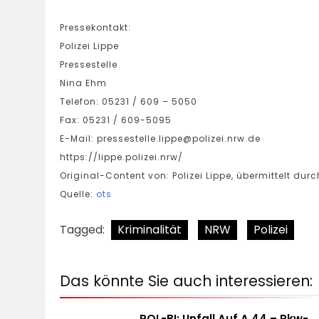
Pressekontakt:
Polizei Lippe
Pressestelle
Nina Ehm
Telefon: 05231 / 609 – 5050
Fax: 05231 / 609-5095
E-Mail:
pressestelle.lippe@polizei.nrw.de
https://lippe.polizei.nrw/
Original-Content von: Polizei Lippe, übermittelt dur
Quelle:
ots
Tagged:
Kriminalität
NRW
Polizei
Das könnte Sie auch interessieren:
POL-BI: Unfall Auf A 44 – Pkw-