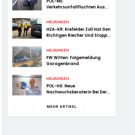
POL-ME:
Verkehrsunfallfluchten Aus
Dem Kreisgebiet – 2606080
MELDUNGEN
HZA-KR: Krefelder Zoll Hat Den
Richtigen Riecher Und Stoppt
Mutmaßlich Gefälschte
Parfüms
MELDUNGEN
FW Witten: Folgemeldung
Garagenbrand
MELDUNGEN
POL-HX: Neue
Nachwuchsberaterin Bei Der
Polizei Höxter
MEHR ARTIKEL