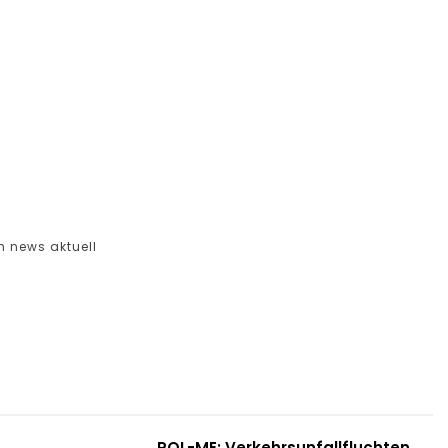
ch news aktuell
POL-ME: Verkehrsunfallfluchten