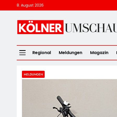
Skip
8. August 2026
to
content
Kölner Umscha
Regional
Meldungen
Magazin
MELDUNGEN