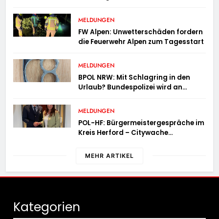
Vergangenheit einen 17-Jährigen
wieder einholt
MELDUNGEN
FW Alpen: Unwetterschäden fordern
die Feuerwehr Alpen zum Tagesstart
MELDUNGEN
BPOL NRW: Mit Schlagring in den
Urlaub? Bundespolizei wird an
Sicherheitskontrolle fündig
MELDUNGEN
POL-HF: Bürgermeistergespräche im
Kreis Herford – Citywache
erfoglreiches Beispiel der
Zusammenarbeit in Herford
MEHR ARTIKEL
Kategorien