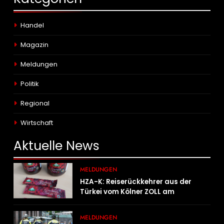
Handel
Magazin
Meldungen
Politik
Regional
Wirtschaft
Aktuelle
News
MELDUNGEN
HZA-K: Reiserückkehrer aus der
Türkei vom Kölner ZOLL am
Flughafen mit fast acht Kilogramm
Potenzhonig erwischt / Gefährlicher
MELDUNGEN
Trend hält an