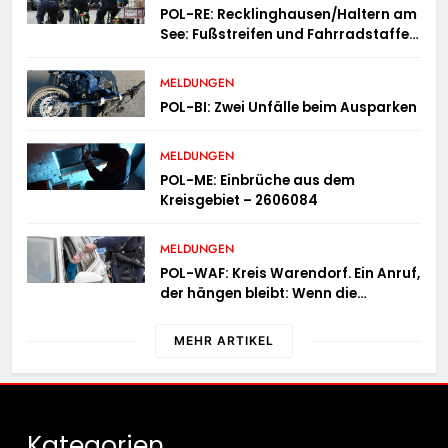
Trend hält an
POL-RE: Recklinghausen/Haltern am
See: Fußstreifen und Fahrradstaffel
zeigen Präsenz
MELDUNGEN
POL-BI: Zwei Unfälle beim Ausparken
MELDUNGEN
POL-ME: Einbrüche aus dem
Kreisgebiet – 2606084
MELDUNGEN
POL-WAF: Kreis Warendorf. Ein Anruf,
der hängen bleibt: Wenn die
Vergangenheit einen 17-Jährigen
wieder einholt
MEHR ARTIKEL
Kategorien