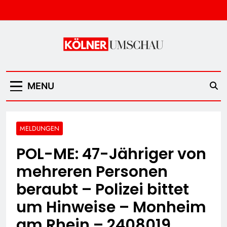
Skip
to
content
Kölner Umschau
MENU
MELDUNGEN
POL-ME: 47-Jähriger von
mehreren Personen
beraubt – Polizei bittet
um Hinweise – Monheim
am Rhein – 2408019