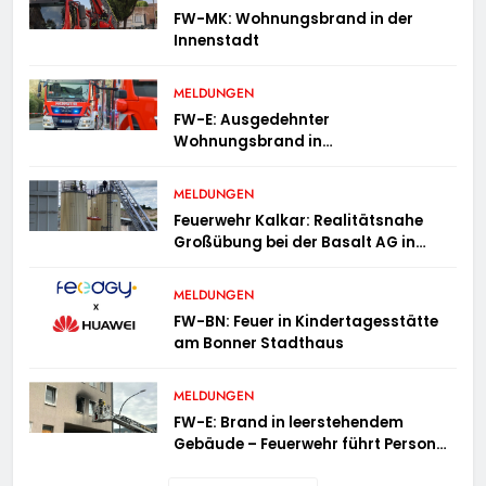
FW-MK: Wohnungsbrand in der
Innenstadt
MELDUNGEN
FW-E: Ausgedehnter
Wohnungsbrand in
Mehrfamilienhaus – 13 Personen
müssen untergebracht werden
MELDUNGEN
Feuerwehr Kalkar: Realitätsnahe
Großübung bei der Basalt AG in
Kalkar fordert zahlreiche
Einsatzkräfte
MELDUNGEN
FW-BN: Feuer in Kindertagesstätte
am Bonner Stadthaus
MELDUNGEN
FW-E: Brand in leerstehendem
Gebäude – Feuerwehr führt Person
ins Freie