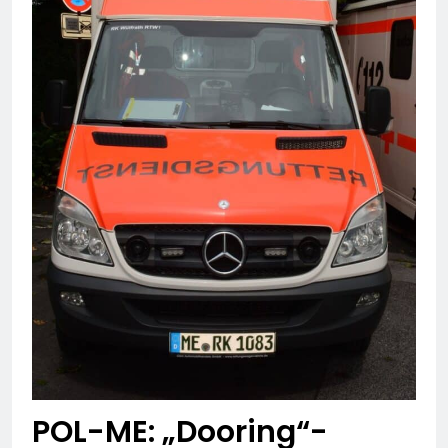
POL-ME: „Dooring“-