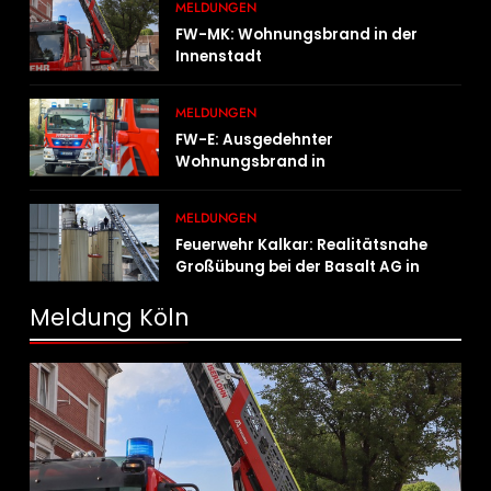
MELDUNGEN
FW-MK: Wohnungsbrand in der
Innenstadt
MELDUNGEN
FW-E: Ausgedehnter
Wohnungsbrand in
Mehrfamilienhaus – 13 Personen
müssen untergebracht werden
MELDUNGEN
Feuerwehr Kalkar: Realitätsnahe
Großübung bei der Basalt AG in
Kalkar fordert zahlreiche
Einsatzkräfte
Meldung Köln