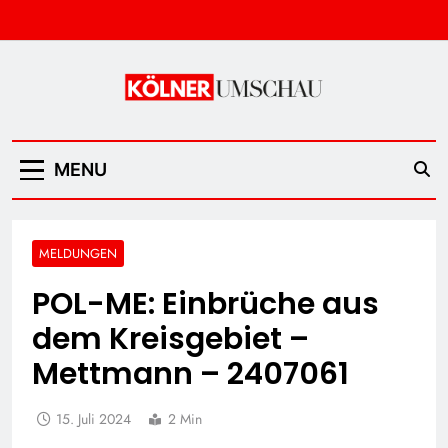
Skip
to
content
Kölner Umschau
MENU
MELDUNGEN
POL-ME: Einbrüche aus
dem Kreisgebiet –
Mettmann – 2407061
15. Juli 2024
2 Min