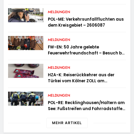
MELDUNGEN
POL-ME: Verkehrsunfallfluchten aus
dem Kreisgebiet – 2606087
MELDUNGEN
FW-EN: 50 Jahre gelebte
Feuerwehrfreundschaft – Besuch bei
der Feuerwehr Wampersdorf in
Österreich
MELDUNGEN
HZA-K: Reiserückkehrer aus der
Türkei vom Kölner ZOLL am
Flughafen mit fast acht Kilogramm
Potenzhonig erwischt / Gefährlicher
MELDUNGEN
Trend hält an
POL-RE: Recklinghausen/Haltern am
See: Fußstreifen und Fahrradstaffel
zeigen Präsenz
MEHR ARTIKEL