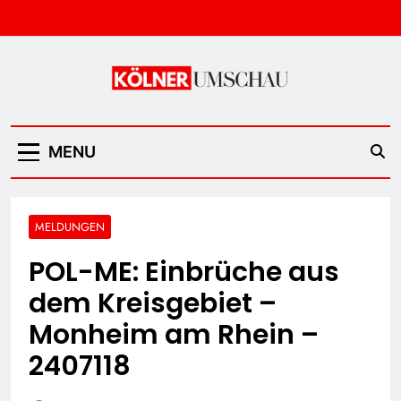
Skip
to
content
Kölner Umschau
MENU
MELDUNGEN
POL-ME: Einbrüche aus
dem Kreisgebiet –
Monheim am Rhein –
2407118