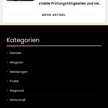
stabile Prüfungstätigkeiten und viel
Arbeit mit E-Zigaretten /
Hauptzollamt Münster zieht für 2025
MEHR ARTIKEL
Bilanz
Kategorien
Handel
Magazin
Meldungen
Politik
Regional
Wirtschaft