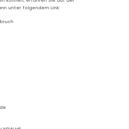
zen können, erfahren Sie auf der
n unter folgendem Link:
nbruch
.de
ei.NRW.ME