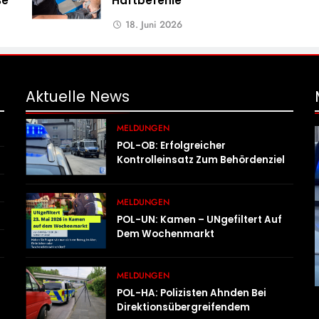
ße
Haftbefehle
18. Juni 2026
Aktuelle
News
MELDUNGEN
POL-OB: Erfolgreicher
Kontrolleinsatz Zum Behördenziel
„Sichere Innenstadt“
MELDUNGEN
POL-UN: Kamen – UNgefiltert Auf
Dem Wochenmarkt
MELDUNGEN
POL-HA: Polizisten Ahnden Bei
Direktionsübergreifendem