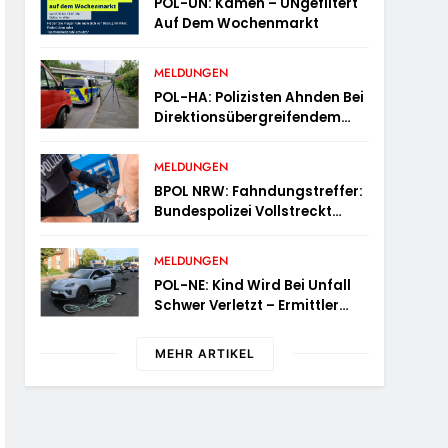
POL-UN: Kamen – UNgefiltert
Auf Dem Wochenmarkt
MELDUNGEN
POL-HA: Polizisten Ahnden Bei
Direktionsübergreifendem
Kontrolleinsatz Diverse
Verstöße
MELDUNGEN
BPOL NRW: Fahndungstreffer:
Bundespolizei Vollstreckt
Haftbefehle
MELDUNGEN
POL-NE: Kind Wird Bei Unfall
Schwer Verletzt – Ermittler
Suchen Zeugen
MEHR ARTIKEL