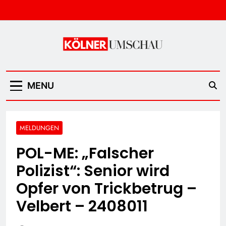
Skip
to
content
Kölner Umschau
MENU
MELDUNGEN
POL-ME: „Falscher
Polizist“: Senior wird
Opfer von Trickbetrug –
Velbert – 2408011