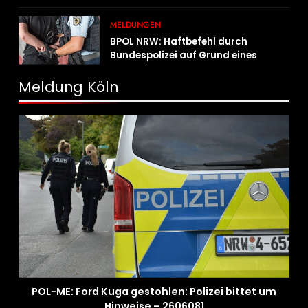
MELDUNGEN
BPOL NRW: Haftbefehl durch
Bundespolizei auf Grund eines
Straßenverkehrsdeliktes vollstreckt
Meldung Köln
POL-ME: Ford Kuga gestohlen: Polizei bittet um
Hinweise – 2606081