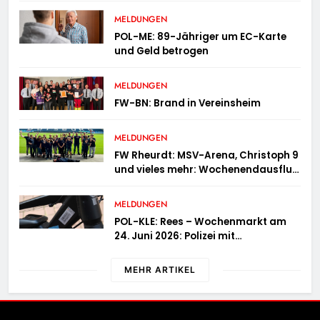
Ausbreitung
MELDUNGEN
POL-ME: 89-Jähriger um EC-Karte
und Geld betrogen
MELDUNGEN
FW-BN: Brand in Vereinsheim
MELDUNGEN
FW Rheurdt: MSV-Arena, Christoph 9
und vieles mehr: Wochenendausflug
der Jugendfeuerwehr Schaephuysen
MELDUNGEN
POL-KLE: Rees – Wochenmarkt am
24. Juni 2026: Polizei mit
Informationsstand vertreten,
Fahrradcodierung möglich
MEHR ARTIKEL