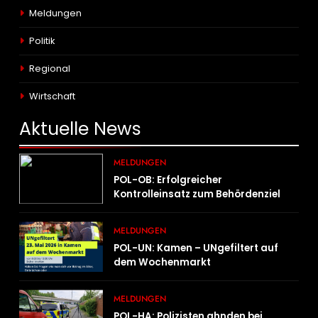
Meldungen
Politik
Regional
Wirtschaft
Aktuelle
News
MELDUNGEN
POL-OB: Erfolgreicher
Kontrolleinsatz zum Behördenziel
„Sichere Innenstadt“
MELDUNGEN
POL-UN: Kamen – UNgefiltert auf
dem Wochenmarkt
MELDUNGEN
POL-HA: Polizisten ahnden bei