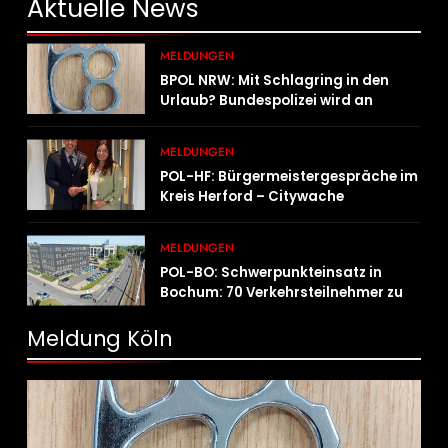
Aktuelle
News
MELDUNGEN
BPOL NRW: Mit Schlagring in den
Urlaub? Bundespolizei wird an
Sicherheitskontrolle fündig
MELDUNGEN
POL-HF: Bürgermeistergespräche im
Kreis Herford – Citywache
erfoglreiches Beispiel der
Zusammenarbeit in Herford
MELDUNGEN
POL-BO: Schwerpunkteinsatz in
Bochum: 70 Verkehrsteilnehmer zu
schnell unterwegs
Meldung Köln