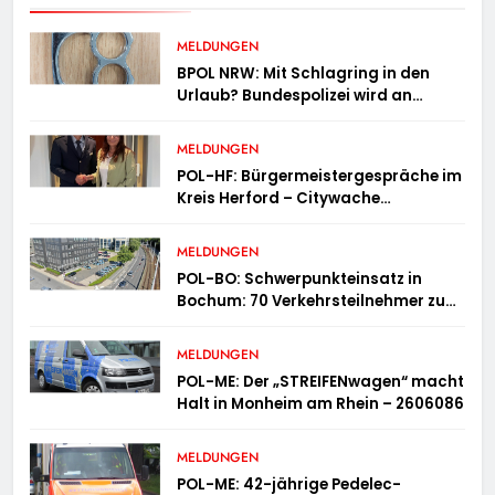
MELDUNGEN
BPOL NRW: Mit Schlagring in den
Urlaub? Bundespolizei wird an
Sicherheitskontrolle fündig
MELDUNGEN
POL-HF: Bürgermeistergespräche im
Kreis Herford – Citywache
erfoglreiches Beispiel der
Zusammenarbeit in Herford
MELDUNGEN
POL-BO: Schwerpunkteinsatz in
Bochum: 70 Verkehrsteilnehmer zu
schnell unterwegs
MELDUNGEN
POL-ME: Der „STREIFENwagen“ macht
Halt in Monheim am Rhein – 2606086
MELDUNGEN
POL-ME: 42-jährige Pedelec-