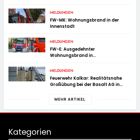
MELDUNGEN
FW-MK: Wohnungsbrand in der
Innenstadt
MELDUNGEN
FW-E: Ausgedehnter
Wohnungsbrand in
Mehrfamilienhaus – 13 Personen
müssen untergebracht werden
MELDUNGEN
Feuerwehr Kalkar: Realitätsnahe
Großübung bei der Basalt AG in
Kalkar fordert zahlreiche
Einsatzkräfte
MEHR ARTIKEL
Kategorien