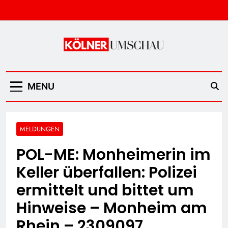
Skip
to
content
Kölner Umschau
MENU
MELDUNGEN
POL-ME: Monheimerin im
Keller überfallen: Polizei
ermittelt und bittet um
Hinweise – Monheim am
Rhein – 2309097