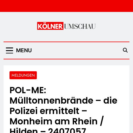
Skip
to
content
Kölner Umschau
MENU
MELDUNGEN
POL-ME:
Mülltonnenbrände – die
Polizei ermittelt –
Monheim am Rhein /
Hilden – 2407057