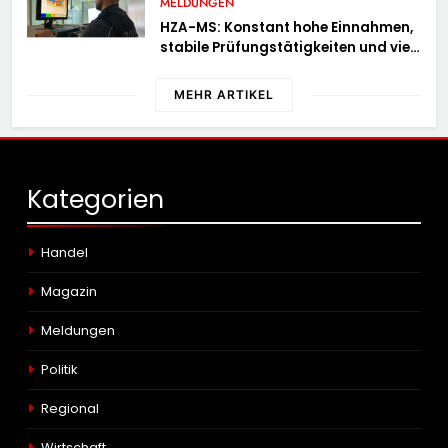
MELDUNGEN
HZA-MS: Konstant hohe Einnahmen,
stabile Prüfungstätigkeiten und viel
Arbeit mit E-Zigaretten /
Hauptzollamt Münster zieht für 2025
MEHR ARTIKEL
Bilanz
Kategorien
Handel
Magazin
Meldungen
Politik
Regional
Wirtschaft