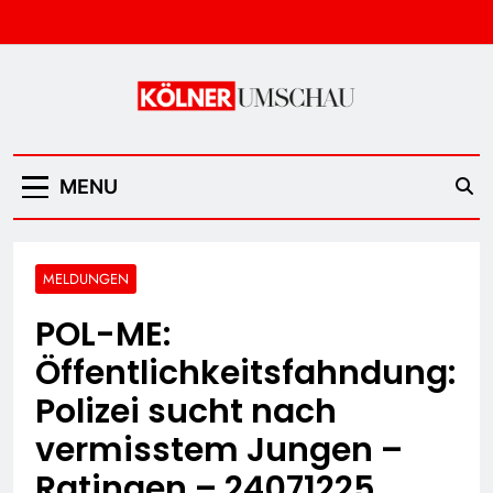
Skip
to
content
Kölner Umschau
MENU
MELDUNGEN
POL-ME:
Öffentlichkeitsfahndung:
Polizei sucht nach
vermisstem Jungen –
Ratingen – 24071225