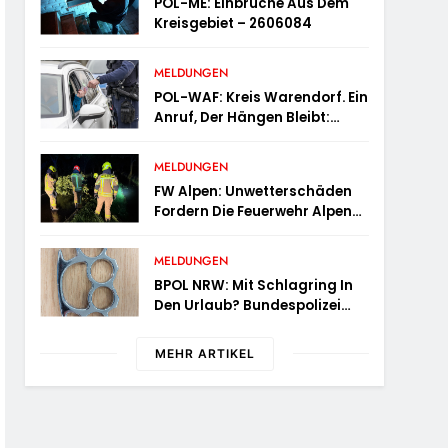
POL-ME: Einbrüche Aus Dem
Kreisgebiet – 2606084
MELDUNGEN
POL-WAF: Kreis Warendorf. Ein
Anruf, Der Hängen Bleibt:
Wenn Die Vergangenheit Einen
17-Jährigen Wieder Einholt
MELDUNGEN
FW Alpen: Unwetterschäden
Fordern Die Feuerwehr Alpen
Zum Tagesstart
MELDUNGEN
BPOL NRW: Mit Schlagring In
Den Urlaub? Bundespolizei
Wird An Sicherheitskontrolle
Fündig
MEHR ARTIKEL