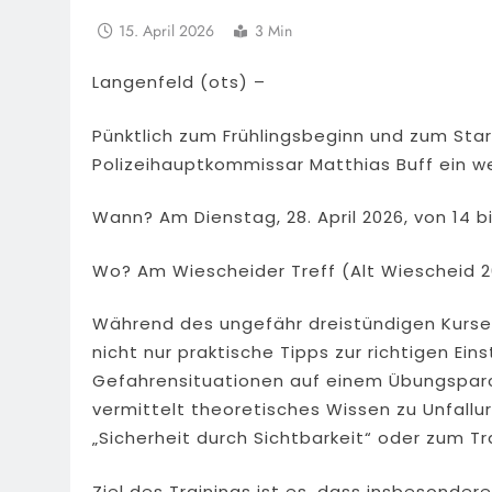
15. April 2026
3 Min
Langenfeld (ots) –
Pünktlich zum Frühlingsbeginn und zum Star
Polizeihauptkommissar Matthias Buff ein we
Wann? Am Dienstag, 28. April 2026, von 14 bi
Wo? Am Wiescheider Treff (Alt Wiescheid 2
Während des ungefähr dreistündigen Kurs
nicht nur praktische Tipps zur richtigen Ein
Gefahrensituationen auf einem Übungsparco
vermittelt theoretisches Wissen zu Unfallu
„Sicherheit durch Sichtbarkeit“ oder zum T
Ziel des Trainings ist es, dass insbesonder