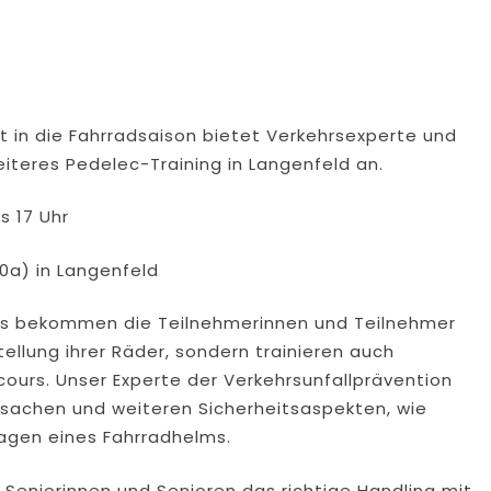
t in die Fahrradsaison bietet Verkehrsexperte und
iteres Pedelec-Training in Langenfeld an.
s 17 Uhr
0a) in Langenfeld
es bekommen die Teilnehmerinnen und Teilnehmer
stellung ihrer Räder, sondern trainieren auch
urs. Unser Experte der Verkehrsunfallprävention
rsachen und weiteren Sicherheitsaspekten, wie
ragen eines Fahrradhelms.
e Seniorinnen und Senioren das richtige Handling mit