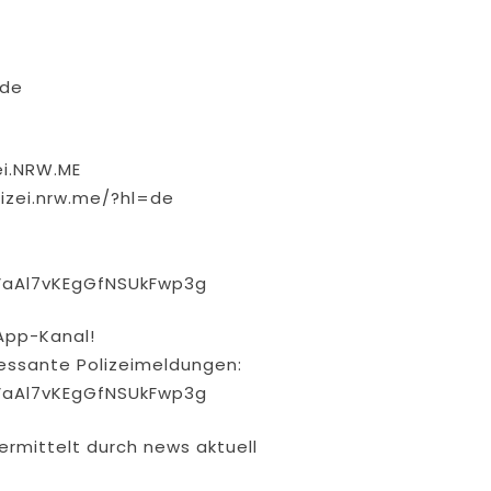
.de
ei.NRW.ME
izei.nrw.me/?hl=de
VaAl7vKEgGfNSUkFwp3g
App-Kanal!
eressante Polizeimeldungen:
VaAl7vKEgGfNSUkFwp3g
ermittelt durch news aktuell