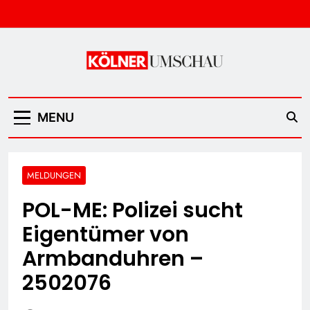
Skip
to
content
Kölner Umschau
MENU
MELDUNGEN
POL-ME: Polizei sucht
Eigentümer von
Armbanduhren –
2502076